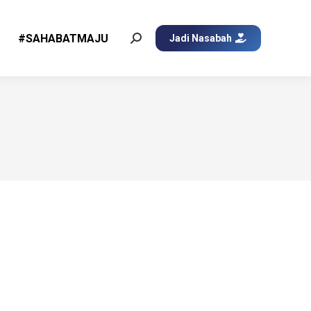
#SAHABATMAJU
Jadi Nasabah
Search: