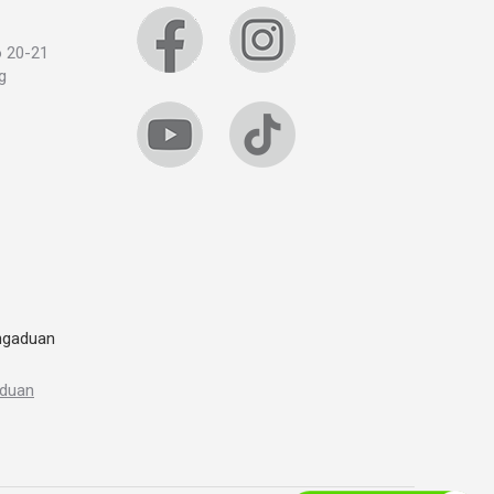
o 20-21
g
ngaduan
aduan