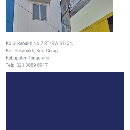
Kp Sukabakti No 7 RT/RW 01/04,
Kel. Sukabakti, Kec. Curug,
Kabupaten Tangerang
Telp. 021 3889 8917