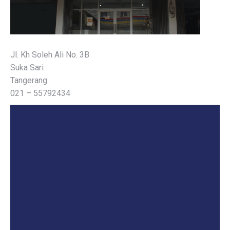
Jl. Kh Soleh Ali No. 3B
Suka Sari
Tangerang
021 – 55792434