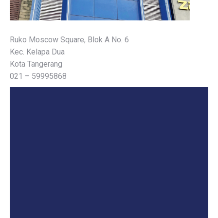
Ruko Moscow Square, Blok A No. 6
Kec. Kelapa Dua
Kota Tangerang
021 – 59995868