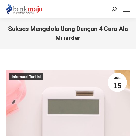
Search:
Sukses Mengelola Uang Dengan 4 Cara Ala
Miliarder
You are here:
Informasi Terkini
JUL
15