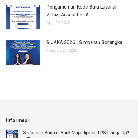
Pengumuman Kode Baru Layanan
Virtual Account BCA
April 29, 2026
SIJAKA 2026 | Simpanan Berjangka
February 27, 2026
Informasi
Simpanan Anda di Bank Maju dijamin LPS hingga Rp2