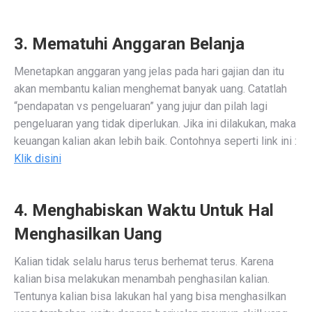
3. Mematuhi Anggaran Belanja
Menetapkan anggaran yang jelas pada hari gajian dan itu
akan membantu kalian menghemat banyak uang. Catatlah
“pendapatan vs pengeluaran” yang jujur dan pilah lagi
pengeluaran yang tidak diperlukan. Jika ini dilakukan, maka
keuangan kalian akan lebih baik. Contohnya seperti link ini :
Klik disini
4. Menghabiskan Waktu Untuk Hal
Menghasilkan Uang
Kalian tidak selalu harus terus berhemat terus. Karena
kalian bisa melakukan menambah penghasilan kalian.
Tentunya kalian bisa lakukan hal yang bisa menghasilkan