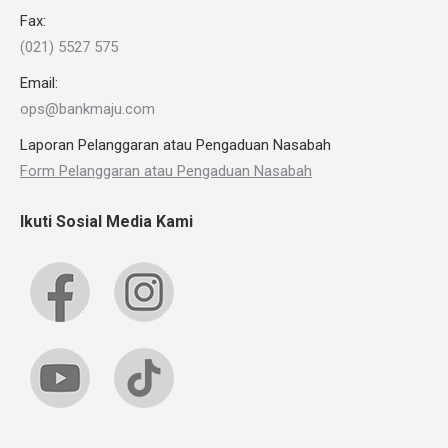
Fax:
(021) 5527 575
Email:
ops@bankmaju.com
Laporan Pelanggaran atau Pengaduan Nasabah
Form Pelanggaran atau Pengaduan Nasabah
Ikuti Sosial Media Kami