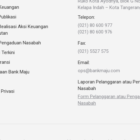
Ruko Kota Ayodhya, Blok G N
 Keuangan
Kelapa Indah – Kota Tangeran
ublikasi
Telepon:
(021) 80 600 977
ealisasi Aksi Keuangan
(021) 80 600 976
utan
Pengaduan Nasabah
Fax:
(021) 5527 575
 Terkini
ransi
Email:
ops@bankmaju.com
aan Bank Maju
Laporan Pelanggaran atau Pe
Nasabah
 Privasi
Form Pelanggaran atau Peng
Nasabah