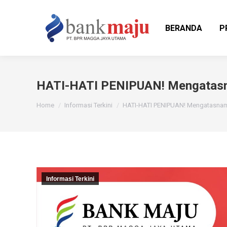
BERANDA
P
HATI-HATI PENIPUAN! Mengatas
You are here:
Home
Informasi Terkini
HATI-HATI PENIPUAN! Mengatasna
Informasi Terkini