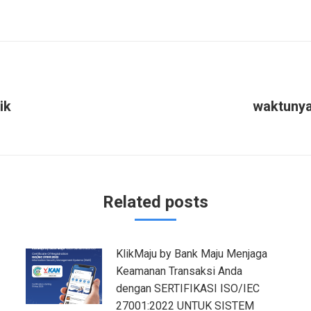
on
on
on
on
Facebook
Twitter
WhatsApp
LinkedIn
ik
waktunya
Next
post:
Related posts
KlikMaju by Bank Maju Menjaga
Keamanan Transaksi Anda
dengan SERTIFIKASI ISO/IEC
27001:2022 UNTUK SISTEM