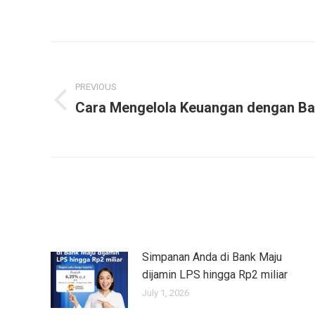
Post
navigation
PREVIOUS
Cara Mengelola Keuangan dengan Ba
Previous
post:
Simpanan Anda di Bank Maju
dijamin LPS hingga Rp2 miliar
July 1, 2026