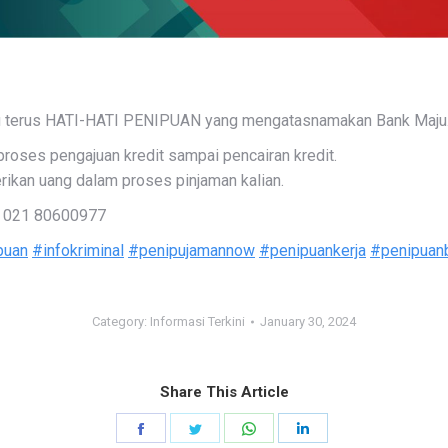
ju terus HATI-HATI PENIPUAN yang mengatasnamakan Bank Maju
roses pengajuan kredit sampai pencairan kredit.
rikan uang dalam proses pinjaman kalian.
or 021 80600977
puan
#infokriminal
#penipujamannow
#penipuankerja
#penipuan
Category:
Informasi Terkini
January 30, 2024
Share This Article
Share
Share
Share
Share