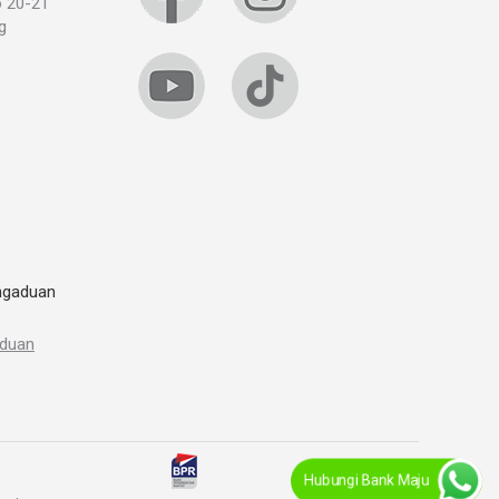
o 20-21
g
ngaduan
aduan
Hubungi Bank Maju