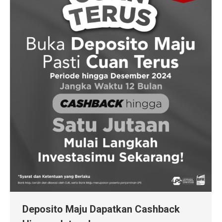
Deposito Maju Dapatkan Cashback