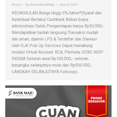
Promo
By
AdminBankMaju
June 6, 2024
KEUNGGULAN Bunga tinggi 3%/tahun*(Syarat dan
Ketentuan Berlaku) Cashback Bebas biaya
administrasi Saldo Pengendapan hanya Rp50.000,-
Mendapatkan hadiah langsung Transaksi mudah
dan aman, dijamin LPS & Terdaftar dan Diawasi
oleh OJK Pick Up Services Dapat menabung
melalui Virtual Account: BCA, Permata, OCBC NISP
SKEMA Setoran awal Rp100.000,- setoran
berjangka selanjutnya mulai dari Rp500.000,-
LANGKAH SELANJUTNYA Fotocopy…