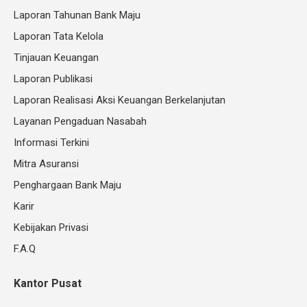
Laporan Tahunan Bank Maju
Laporan Tata Kelola
Tinjauan Keuangan
Laporan Publikasi
Laporan Realisasi Aksi Keuangan Berkelanjutan
Layanan Pengaduan Nasabah
Informasi Terkini
Mitra Asuransi
Penghargaan Bank Maju
Karir
Kebijakan Privasi
F.A.Q
Kantor Pusat